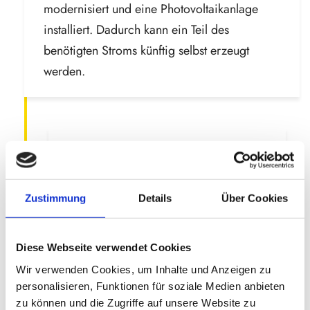
modernisiert und eine Photovoltaikanlage
installiert. Dadurch kann ein Teil des
benötigten Stroms künftig selbst erzeugt
werden.
2025 – Innovation, Auszeichnung
und starke Partnerschaften
Neue
Maschinen, darunter eine 45-kg-
Zustimmung
Details
Über Cookies
Waschmaschine und ein
Hemdenfinisher, optimieren die
Diese Webseite verwendet Cookies
Abläufe. Die NW-Reinigungscenter
Wir verwenden Cookies, um Inhalte und Anzeigen zu
GmbH erhält den WRP-Star
personalisieren, Funktionen für soziale Medien anbieten
Innovationspreis, baut ihre
zu können und die Zugriffe auf unsere Website zu