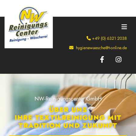
+49 (0) 6321 2038

hygienewaesche@t-online.de

NW-Reinigungscenter GmbH
ÜBER UNS
IHRE TEXTILREINIGUNG MIT
TRADITION UND ZUKUNFT