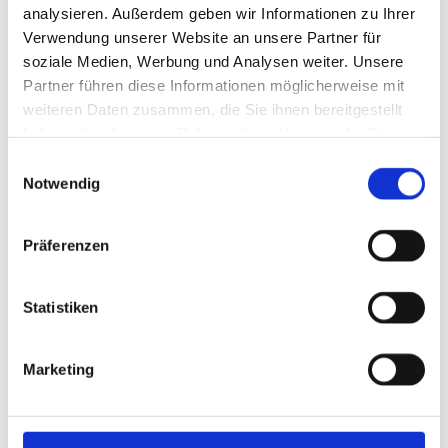
gewerblichen Partnerschaften aus und
analysieren. Außerdem geben wir Informationen zu Ihrer
Verwendung unserer Website an unsere Partner für
stärkt den Teamzusammenhalt durch
soziale Medien, Werbung und Analysen weiter. Unsere
gemeinsame Veranstaltungen.
Partner führen diese Informationen möglicherweise mit
weiteren Daten zusammen, die Sie ihnen bereitgestellt
haben oder die sie im Rahmen Ihrer Nutzung der Dienste
gesammelt haben.
Einwilligungsauswahl
Notwendig
Heute – Tradition mit Zukunft
Mit über 55
Jahren Erfahrung, rund 35 Mitarbeitenden
Präferenzen
und inzwischen drei Generationen
Familiengeschichte steht die NW-
Statistiken
Reinigungscenter GmbH für Qualität,
Verlässlichkeit und persönliche Betreuung in
der Region.
Marketing