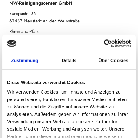
NW-Reinigungscenter GmbH
Europastr. 26
67433 Neustadt an der Weinstraße
Rheinland-Pfalz
Telefon:
+49 (0) 6321 2038
Email:
hygienewaesche@t-online.de
Zustimmung
Details
Über Cookies
Geschäftsführer/Inhaber:
Dirk Miroschnik
Umsatzsteuer-ID:
DE 149391026
Diese Webseite verwendet Cookies
Wir verwenden Cookies, um Inhalte und Anzeigen zu
personalisieren, Funktionen für soziale Medien anbieten
Recht­li­cher Hin­weis:
Die EU hat ein On­line-Ver­fah­ren zur
zu können und die Zugriffe auf unsere Website zu
Bei­le­gung von Strei­tig­kei­ten zwi­schen Un­ter­neh­mern und
analysieren. Außerdem geben wir Informationen zu Ihrer
Ver­brau­chern ge­schaf­fen. In­for­ma­tio­nen dazu fin­den Sie
Verwendung unserer Website an unsere Partner für
unter
https://ec.europa.eu/consumers/odr
soziale Medien, Werbung und Analysen weiter. Unsere
Partner führen diese Informationen möglicherweise mit