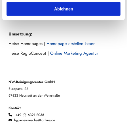
Urgent icons created by
Freepik - Flaticon
Ablehnen
Schere Icons erstellt von
Rashad - Flaticon
Umsetzung:
Heise Homepages |
Homepage erstellen lassen
Heise RegioConcept |
Online Marketing Agentur
NW-Reinigungscenter GmbH
Europastr. 26
67433 Neustadt an der Weinstraße
Kontakt
+49 (0) 6321 2038

hygienewaesche@t-online.de
