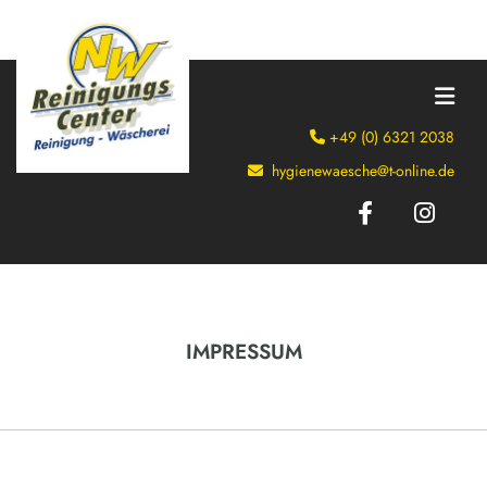
+49 (0) 6321 2038

hygienewaesche@t-online.de

IMPRESSUM