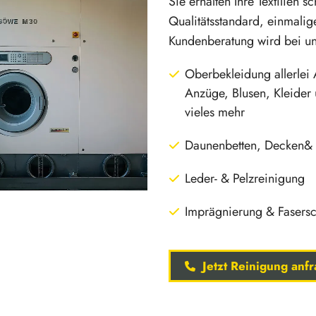
Sie erhalten Ihre Textilien s
Qualitätsstandard, einmalig
Kundenberatung wird bei un
Oberbekleidung allerlei 
Anzüge, Blusen, Kleider
vieles mehr
Daunenbetten, Decken& 
Leder- & Pelzreinigung
Imprägnierung & Fasersc
Jetzt Reinigung anf