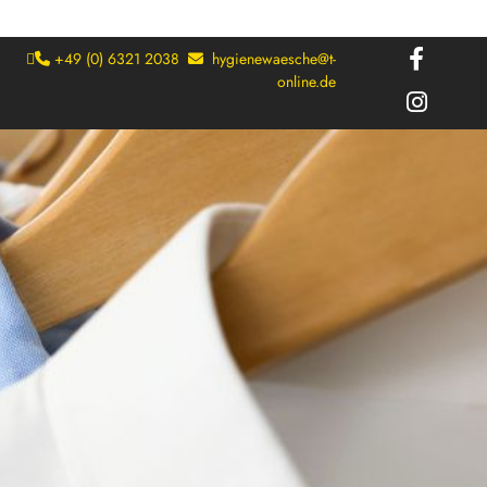

+49 (0) 6321 2038
hygienewaesche@t-


online.de