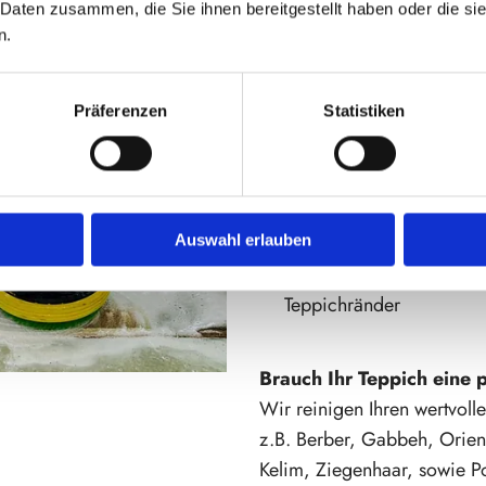
Sauberkeit sowie die Werter
 Daten zusammen, die Sie ihnen bereitgestellt haben oder die s
n.
Gründliche
Fleckenvorbehandlung
Präferenzen
Statistiken
Stabilisierung von Stock
vor der Wäsche
Schonende Trocknung
Auswahl erlauben
Sorgfältige Nachklebung
Teppichränder
Brauch Ihr Teppich eine 
Wir reinigen Ihren wertvoll
z.B. Berber, Gabbeh, Orien
Kelim, Ziegenhaar, sowie Po