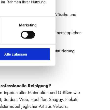
haltung Ihres Teppichs.
ie im Rahmen Ihrer Nutzung
Faserschonende Wäsche und
Reinigung
Marketing
flecken
Ketteln von Maschinenteppichen
Reparatur und Restaurierung
Alle zulassen
 gelöster
professionelle Reinigung?
en Teppich aller Materialien und Größen wie
t, Seiden, Web, Hochflor, Shaggy, Flokati,
lstermöbel jeglicher Art aus Velours,