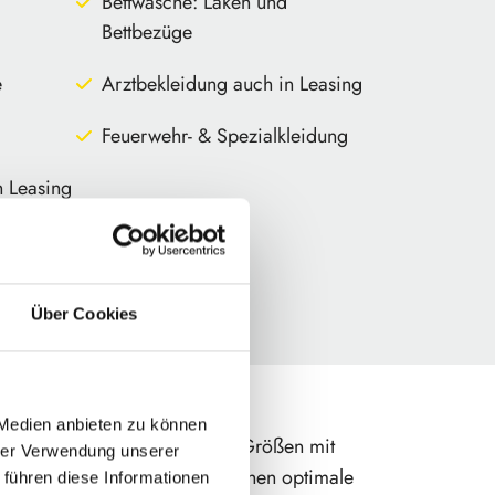
Bettwäsche: Laken und
Bettbezüge
e
Arztbekleidung auch in Leasing
Feuerwehr- & Spezialkleidung
n Leasing
ragen
Über Cookies
 Medien anbieten zu können
eppiche aller Materialien und Größen mit
hrer Verwendung unserer
 Handarbeit und garantieren Ihnen optimale
 führen diese Informationen