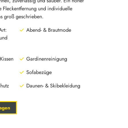
chnell, zuverlässig und sauber. Ein hoher
e Fleckentfernung und individuelle
s groß geschrieben.
Art:
Abend- & Brautmode
 und
Kissen
Gardinenreinigung
Sofabezüge
hutz
Daunen- & Skibekleidung
ragen